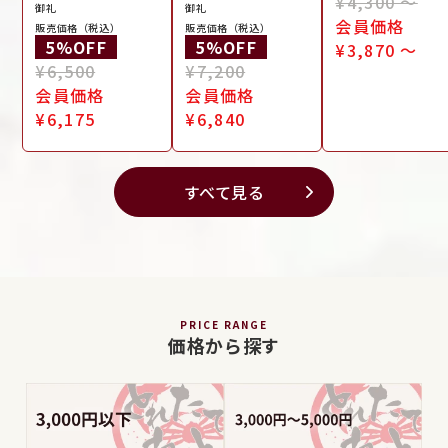
常
¥4,300 ～
御礼
御礼
価
会員価格
販売価格（税込）
販売価格（税込）
通
5%OFF
通
5%OFF
格
¥3,870 ～
常
¥6,500
常
¥7,200
価
会員価格
価
会員価格
格
¥6,175
格
¥6,840
すべて見る
PRICE RANGE
価格から探す