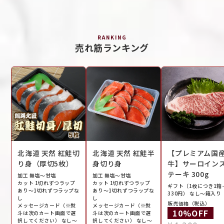
RANKING
売れ筋ランキング
北海道 天然 紅鮭切
北海道 天然 紅鮭半
【プレミアム国
り身（厚切5枚）
身切り身
牛】サーロイン
テーキ 300g
加工 無塩〜甘塩
加工 無塩〜甘塩
カット 1切れずつラップ
カット 1切れずつラップ
ギフト（1枚につき1箱
あり〜1切れずつラップな
あり〜1切れずつラップな
330円） なし〜箱入り
し
し
販売価格（税込）
メッセージカード（※熨
メッセージカード（※熨
通
10%OFF
斗は次のカート画面で選
斗は次のカート画面で選
択してください） なし〜
択してください） なし〜