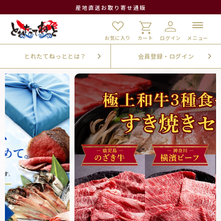
産地直送お取り寄せ通販
お
気
カ
に
ー
お気に入り
カート
ログイン
メニュー
入
ト
り
とれたてねっととは？
会員登録・ログイン