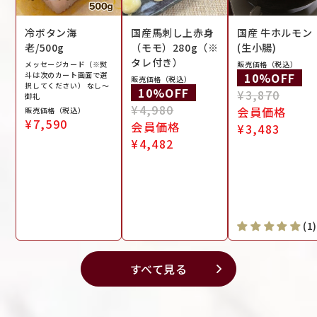
冷ボタン海
国産馬刺し上赤身
国産 牛ホルモン
老/500g
（モモ）280g（※
(生小腸)
タレ付き）
メッセージカード（※熨
販売価格（税込）
斗は次のカート画面で選
通
10%OFF
販売価格（税込）
択してください） なし〜
通
10%OFF
常
¥3,870
御礼
常
¥4,980
価
会員価格
販売価格（税込）
通
¥7,590
価
会員価格
格
¥3,483
常
格
¥4,482
価
格
(1)
すべて見る